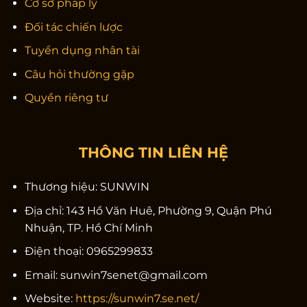
Cơ sở pháp lý
Đối tác chiến lược
Tuyển dụng nhân tài
Câu hỏi thường gặp
Quyền riêng tư
THÔNG TIN LIÊN HỆ
Thương hiệu: SUNWIN
Địa chỉ: 143 Hồ Văn Huê, Phường 9, Quận Phú
Nhuận, TP. Hồ Chí Minh
Điện thoại: 0965299833
Email:
sunwin7senet@gmail.com
Website:
https://sunwin7.se.net/